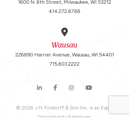
1600 N. 6th Street, Milwaukee, WI 53212
414.272.8788
Wausau
226890 Harrier Avenue, Wausau, WI 54401
715.803.2222
© 2026 J.H. Findorff & Son Inc. is an Equal
Opportunity Employer.